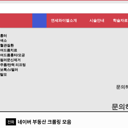
연세와이엘소개
시술안내
학술자료
흉터
색소
혈관질환
여드름치료
여드름흉터/모공
컬러문신제거
주름/탄력 리프팅
보톡스/필러
탈모
문의
문의
네이버 부동산 크롤링 모음
전화