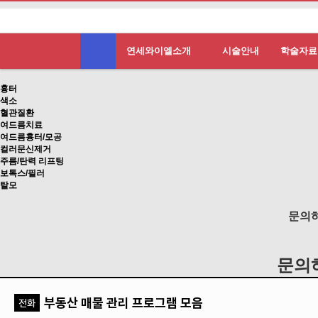
연세와이엘소개
시술안내
학술자료
흉터
색소
혈관질환
여드름치료
여드름흉터/모공
컬러문신제거
주름/탄력 리프팅
보톡스/필러
탈모
문의
문의
부동산 매물 관리 프로그램 모음
전화