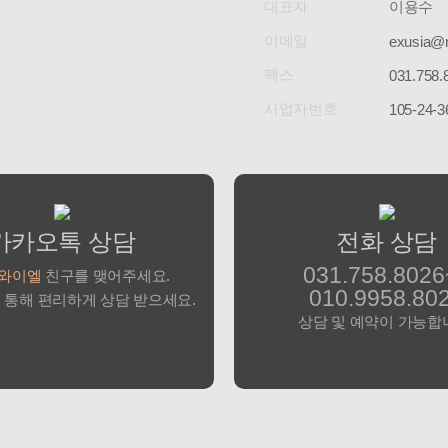
대표자
이용수
이메일
exusia@
팩스
031.758.
사업자번호
105-24-3
카카오톡 상담
전화 상담
031.758.8026
와이엘
친구를 맺어주세요.
010.9958.80
 통해 편리하게 상담 받으세요.
상담 및 예약이 가능합