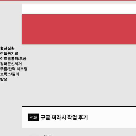
하위분류
하위분류
하위분류
혈관질환
여드름치료
여드름흉터/모공
컬러문신제거
주름/탄력 리프팅
보톡스/필러
탈모
구글 찌라시 작업 후기
전화