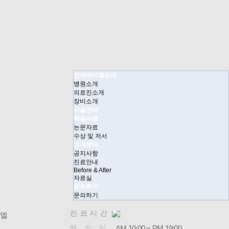
연세와이엘소개
병원소개
의료진소개
장비소개
시술안내
학술자료
논문자료
수상 및 저서
고객센터
공지사항
진료안내
Before & After
자료실
문의하기
문의하기
진료시간
엘
월요일
AM 10:00 ~ PM 19:00