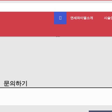
연세와이엘소개
시술
흉터
색소
문의하기